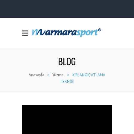
BLOG
Anasayfa
>
Yüzme
>
KIRLANGIÇ ATLAMA
TEKNİĞİ