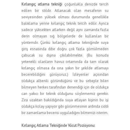
Kırlangıç atlama tekniği
çoğunlukla denizde tercih
edilen bir stildir. Atlanacak olan mesafenin su
seviyesinden yüksek olması durumunda genellikle
balıklama yerine kırlangıç teknik tercih edilir. Ayrıca
sadece yüksekten atlarken değil aynı zamanda fazla
derin olmayan sığ bölgelerde de kullanılan bir
yöntemdir. Çünkü kırlangıç atlama tekniğinde suya
giriş esnasında dibe doğru çok fazla gömülmeden
çabucak su dışına çıkılabilmekte. (Bu konuda
yetenekli olanların havuz ortamında da tam olarak
kırlangıç olmasa da ona yakın bir şekilde atlamayı
becerebildiğini görüyoruz.) İzleyenler açısından
oldukça albenili göründüğünü ve bu sebeple bilen
bilmeyen herkes tarafından denendiği için de oldukça
can yakıcı bir teknik olduğunu söylememiz gerekir.
Zira uzaktan bakıldığında suya atlayan kişinin bu işi
oldukça kolay yapıyor gibi görünmesinin ardında ciddi
bir zamanlama becerisi uyguladığını bilmenizi isterim.
Kırlangıç Atlama Tekniğinde Vücut Pozisyonu: