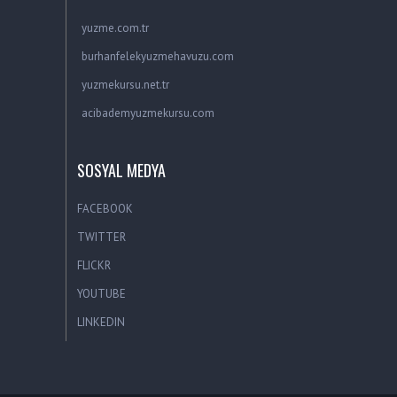
yuzme.com.tr
burhanfelekyuzmehavuzu.com
yuzmekursu.net.tr
acibademyuzmekursu.com
SOSYAL MEDYA
FACEBOOK
TWITTER
FLICKR
YOUTUBE
LINKEDIN