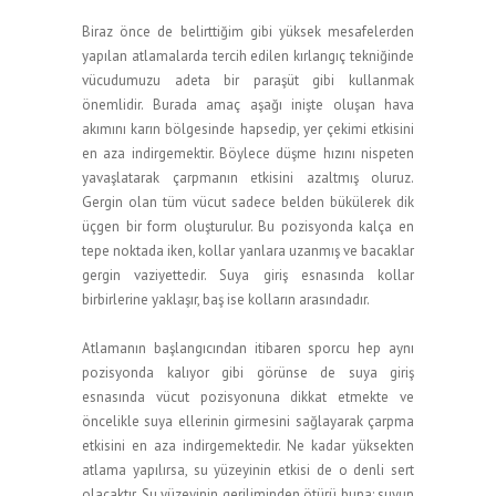
Biraz önce de belirttiğim gibi yüksek mesafelerden
yapılan atlamalarda tercih edilen kırlangıç tekniğinde
vücudumuzu adeta bir paraşüt gibi kullanmak
önemlidir. Burada amaç aşağı inişte oluşan hava
akımını karın bölgesinde hapsedip, yer çekimi etkisini
en aza indirgemektir. Böylece düşme hızını nispeten
yavaşlatarak çarpmanın etkisini azaltmış oluruz.
Gergin olan tüm vücut sadece belden bükülerek dik
üçgen bir form oluşturulur. Bu pozisyonda kalça en
tepe noktada iken, kollar yanlara uzanmış ve bacaklar
gergin vaziyettedir. Suya giriş esnasında kollar
birbirlerine yaklaşır, baş ise kolların arasındadır.
Atlamanın başlangıcından itibaren sporcu hep aynı
pozisyonda kalıyor gibi görünse de suya giriş
esnasında vücut pozisyonuna dikkat etmekte ve
öncelikle suya ellerinin girmesini sağlayarak çarpma
etkisini en aza indirgemektedir. Ne kadar yüksekten
atlama yapılırsa, su yüzeyinin etkisi de o denli sert
olacaktır. Su yüzeyinin geriliminden ötürü buna; suyun