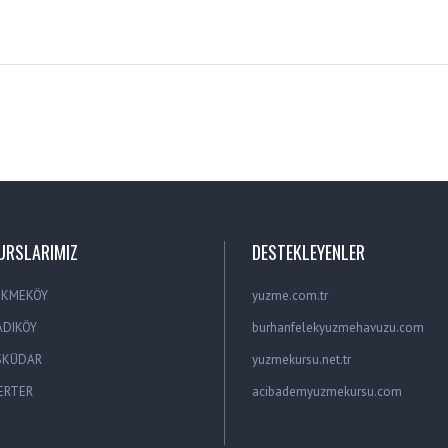
URSLARIMIZ
DESTEKLEYENLER
EKMEKÖY
yuzme.com.tr
ADIKÖY
burhanfelekyuzmehavuzu.com
SKÜDAR
yuzmekursu.net.tr
ERTER
acibademyuzmekursu.com