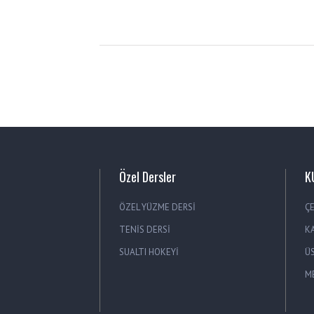
Özel Dersler
K
ÖZEL YÜZME DERSİ
Ç
TENİS DERSİ
K
SUALTI HOKEYİ
Ü
M