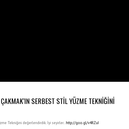
 ÇAKMAK’IN SERBEST STIL YÜZME TEKNIĞINI
me Tekniğini değerlendirdik. İyi seyirler..
http://goo.gl/v4RZuI