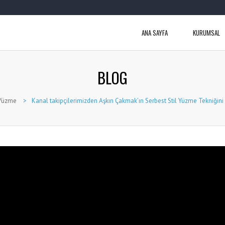
ANA SAYFA
KURUMSAL
BLOG
Yüzme
>
Kanal takipçilerimizden Aşkın Çakmak’ın Serbest Stil Yüzme Tekniğini 