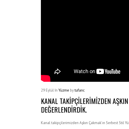
29
Eylül
In
Yüzme
by
tufanc
KANAL TAKIPÇILERIMIZDEN AŞKIN
DEĞERLENDIRDIK.
Kanal takipçilerimizden Aşkın Çakmak’ın Serbest Stil Yüz