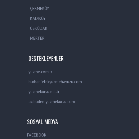
ÇEKMEKÖY
KADIKÖY
ÜSKÜDAR
MERTER
DESTEKLEYENLER
yuzme.com.tr
burhanfelekyuzmehavuzu.com
yuzmekursu.net.tr
acibademyuzmekursu.com
SOSYAL MEDYA
FACEBOOK