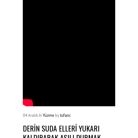
04
Aralık
In
Yüzme
by
tufanc
DERIN SUDA ELLERI YUKARI
KALDIRARAK ASILI DURMAK