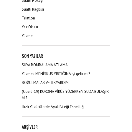
Sualtı Hokeyi
Sualtı Ragbisi
Triatlon
Yaz Okulu
Yüzme
SON YAZILAR
SUYA BOMBALAMA ATLAMA
Yüzmek MENİSKÜS YIRTIĞINA iyi gelir mi?
BOĞULMALAR VE İLKYARDIM
(Covid-19) KORONA VİRÜS YÜZERKEN SUDA BULAŞIR
MI?
Hızlı Yüzücülerde Ayak Bileği Esnekliği
ARŞIVLER