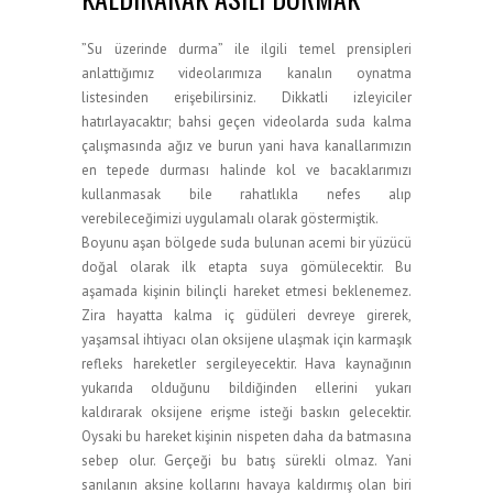
”Su üzerinde durma” ile ilgili temel prensipleri
anlattığımız videolarımıza kanalın oynatma
listesinden erişebilirsiniz. Dikkatli izleyiciler
hatırlayacaktır; bahsi geçen videolarda suda kalma
çalışmasında ağız ve burun yani hava kanallarımızın
en tepede durması halinde kol ve bacaklarımızı
kullanmasak bile rahatlıkla nefes alıp
verebileceğimizi uygulamalı olarak göstermiştik.
Boyunu aşan bölgede suda bulunan acemi bir yüzücü
doğal olarak ilk etapta suya gömülecektir. Bu
aşamada kişinin bilinçli hareket etmesi beklenemez.
Zira hayatta kalma iç güdüleri devreye girerek,
yaşamsal ihtiyacı olan oksijene ulaşmak için karmaşık
refleks hareketler sergileyecektir. Hava kaynağının
yukarıda olduğunu bildiğinden ellerini yukarı
kaldırarak oksijene erişme isteği baskın gelecektir.
Oysaki bu hareket kişinin nispeten daha da batmasına
sebep olur. Gerçeği bu batış sürekli olmaz. Yani
sanılanın aksine kollarını havaya kaldırmış olan biri